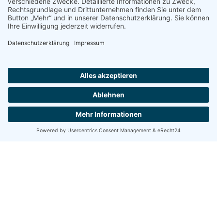
Kontakt & Anfahrt
Tel. +49 (3341) 304 588
Fax:+49 (3341) 304 595
Mobil: +49 (177) 368 98 82
info@makler-osang.de
Anfahrt- Routenplanung mit Google Maps
Informationen
Datenschutz
Impressum
Kontakt
AGB