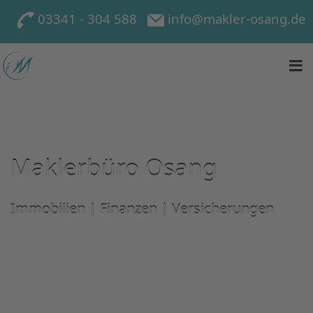
03341 - 304 588
info@makler-osang.de
≡
Maklerbüro Osang
Maklerbüro Osang
Immobilien | Finanzen | Versicherungen